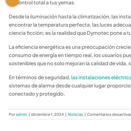
un control total a tus yemas.
Desde la iluminación hasta la climatización, las ins
encontrar la temperatura perfecta, las luces adecuad
ciencia ficción; es la realidad que Dymotec pone a t
La eficiencia energética es una preocupación crecien
consumo de energía en tiempo real, los usuarios pu
sostenibles que no solo mejoran la calidad de vida, 
En términos de seguridad,
las instalaciones eléctri
sistemas de alarma desde cualquier lugar proporcion
conectado y protegido.
Por
admin
|
diciembre 1, 2024
|
Noticias
|
Comentarios desactiva