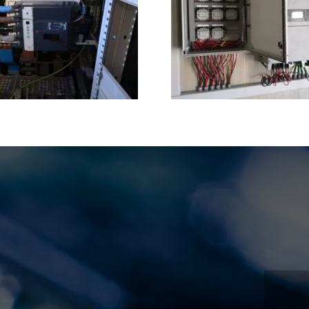
Innovación en cuadros
Instalacion
eléctricos: diseño y
terci
montaje profesional