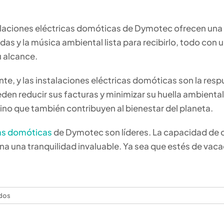
talaciones eléctricas domóticas de Dymotec ofrecen una 
as y la música ambiental lista para recibirlo, todo con u
u alcance.
te, y las instalaciones eléctricas domóticas son la resp
eden reducir sus facturas y minimizar su huella ambien
sino que también contribuyen al bienestar del planeta.
cas domóticas
de Dymotec son líderes. La capacidad de c
a una tranquilidad invaluable. Ya sea que estés de vaca
en
dos
Maximizando
el