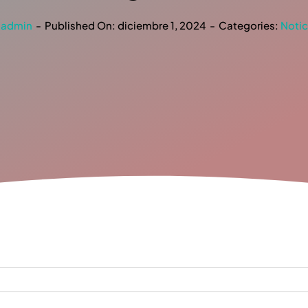
y
admin
-
Published On: diciembre 1, 2024
-
Categories:
Notic