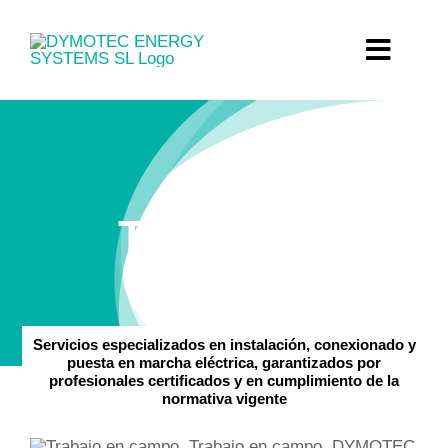
Saltar
al
Toggl
Toggl
contenido
Navig
Navig
Inicio
Inicio
Sobre nosotros
Sobre nosotros
Trabajo en
Servicios
Servicios
campo
Proyectos
Proyectos
Servicios especializados en instalación, conexionado y
puesta en marcha eléctrica, garantizados por
Noticias
Noticias
profesionales certificados y en cumplimiento de la
normativa vigente
Galería
Galería