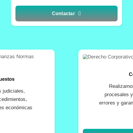
Contactar
C
puestos
Realizamos
 judiciales,
procesales y
cedimientos,
errores y gara
nes económicas