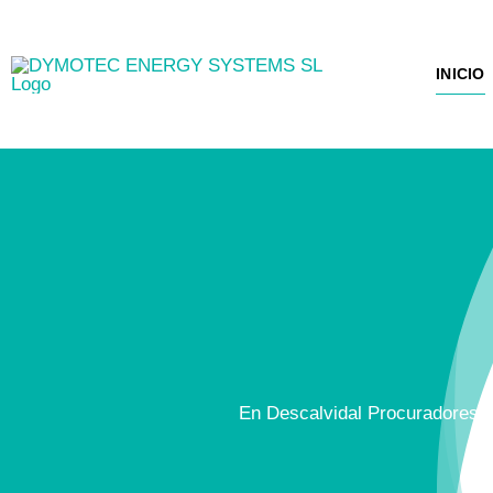
Saltar
al
INICIO
INICIO
contenido
En Descalvidal Procuradores, nu