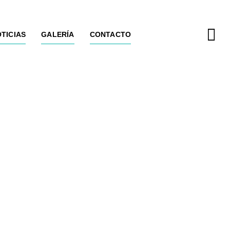
TICIAS
TICIAS
GALERÍA
GALERÍA
CONTACTO
CONTACTO
 nuestros clientes, brindándoles